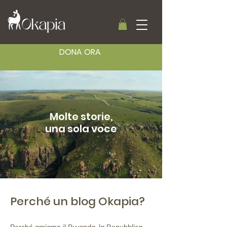
DONA ORA
Molte storie,
una sola voce
Perché un blog Okapia?
Perché amiamo il Rwanda, la Repubblica